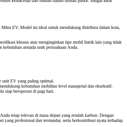
enembus kemacetan dan mudah dalam urusan parkir. Sangat ideal
g Mitra EV. Model ini ideal untuk mendukung distribusi dalam kota,
fikasi khusus atau menginginkan tipe mobil listrik lain yang tidak
 dan kebutuhan armada unik perusahaan Anda.
 unit EV yang paling optimal.
 mendukung kebutuhan mobilitas level manajerial dan eksekutif.
siap beroperasi di pagi hari.
is Anda tetap relevan di masa depan yang rendah karbon. Dengan
 yang profesional dan terstandar, serta berkontribusi nyata terhadap