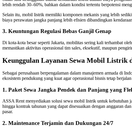
lebih rendah 30–60%, bahkan dalam kondisi tertentu berpotensi me
Selain itu, mobil listrik memiliki komponen mekanis yang lebih sedik
biaya perawatan jangka panjang lebih efisien dibandingkan kendaraan
3. Keuntungan Regulasi Bebas Ganjil Genap
Di kota-kota besar seperti Jakarta, mobilitas sering kali terhambat 
memastikan aktivitas operasional tim sales, eksekutif, maupun pengiri
Keunggulan Layanan Sewa Mobil Listrik 
Sebagai perusahaan berpengalaman dalam manajemen armada di Indon
ekosistem pendukung yang kuat agar operasional bisnis tetap berjala
1. Paket Sewa Jangka Pendek dan Panjang yang Flek
ASSA Rent menyediakan solusi sewa mobil listrik untuk kebutuhan ja
hingga kontrak tahunan yang dapat disesuaikan dengan anggaran dan str
pasar.
2. Maintenance Terjamin dan Dukungan 24/7