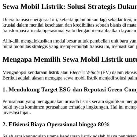
Sewa Mobil Listrik: Solusi Strategis Du
Di era transisi energi saat ini, keberlanjutan bukan lagi sekadar tre
krusial dalam menilai kesehatan dan kredibilitas sebuah bisnis di ma
transformasi armada operasional yaitu dengan memanfaatkan layanan s
Alih-alih mengalokasikan modal besar untuk pembelian unit baru yang
mitra mobilitas strategis yang mempermudah transisi ini, memastikan 
Mengapa Memilih Sewa Mobil Listrik untuk
Mengadopsi kendaraan listrik atau
Electric Vehicle
(EV) dalam ekosist
Berikut adalah alasan mengapa sewa mobil listrik menjadi solusi palin
1. Mendukung Target ESG dan Reputasi Green Co
Perusahaan yang menggunakan armada listrik secara signifikan mengu
bukti nyata komitmen perusahaan terhadap lingkungan. Hal ini memp
investasi hijau.
2. Efisiensi Biaya Operasional hingga 80%
Salah satu keunggulan utama kendaraan listrik adalah biaya pengisi