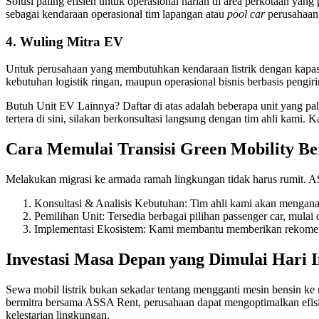
Solusi paling efisien untuk operasional harian di area perkotaan yan
sebagai kendaraan operasional tim lapangan atau
pool car
perusahaan 
4.
Wuling Mitra EV
Untuk perusahaan yang membutuhkan kendaraan listrik dengan kapasita
kebutuhan logistik ringan, maupun operasional bisnis berbasis pengir
Butuh Unit EV Lainnya? Daftar di atas adalah beberapa unit yang pal
tertera di sini, silakan berkonsultasi langsung dengan tim ahli kam
Cara Memulai Transisi Green Mobility B
Melakukan migrasi ke armada ramah lingkungan tidak harus rumit. A
Konsultasi & Analisis Kebutuhan: Tim ahli kami akan menganal
Pemilihan Unit: Tersedia berbagai pilihan passenger car, mulai
Implementasi Ekosistem: Kami membantu memberikan rekomendas
Investasi Masa Depan yang Dimulai Hari I
Sewa mobil listrik bukan sekadar tentang mengganti mesin bensin ke 
bermitra bersama ASSA Rent, perusahaan dapat mengoptimalkan efisiens
kelestarian lingkungan.