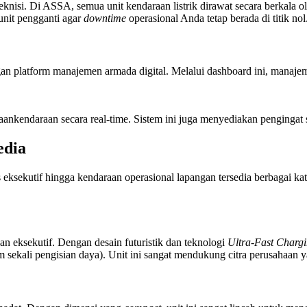
isi. Di ASSA, semua unit kendaraan listrik dirawat secara berkala oleh 
unit pengganti agar
downtime
operasional Anda tetap berada di titik nol
ngan platform manajemen armada digital. Melalui dashboard ini, manaj
nkendaraan secara real-time. Sistem ini juga menyediakan pengingat s
edia
eksekutif hingga kendaraan operasional lapangan tersedia berbagai kate
an eksekutif. Dengan desain futuristik dan teknologi
Ultra-Fast Charg
ekali pengisian daya). Unit ini sangat mendukung citra perusahaan y