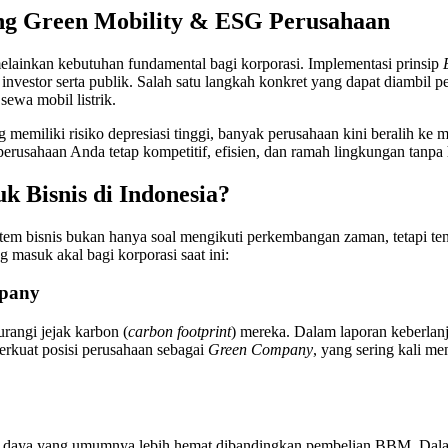
kung Green Mobility & ESG Perusahaan
n, melainkan kebutuhan fundamental bagi korporasi. Implementasi prinsip
ta investor serta publik. Salah satu langkah konkret yang dapat diambi
ewa mobil listrik.
 memiliki risiko depresiasi tinggi, banyak perusahaan kini beralih k
perusahaan Anda tetap kompetitif, efisien, dan ramah lingkungan tanpa
 Bisnis di Indonesia?
em bisnis bukan hanya soal mengikuti perkembangan zaman, tetapi tent
g masuk akal bagi korporasi saat ini:
mpany
rangi jejak karbon (
carbon footprint
) mereka. Dalam laporan keberlan
erkuat posisi perusahaan sebagai
Green Company
, yang sering kali m
an daya yang umumnya lebih hemat dibandingkan pembelian BBM. Dalam 