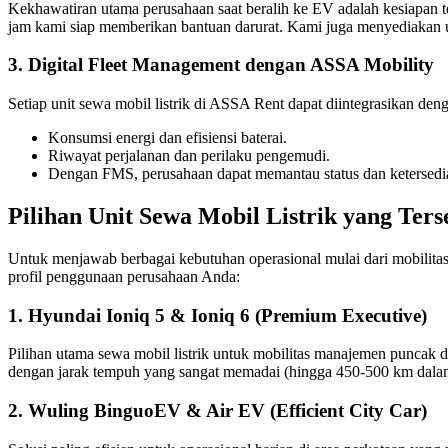
Kekhawatiran utama perusahaan saat beralih ke EV adalah kesiapan tekn
jam kami siap memberikan bantuan darurat. Kami juga menyediakan 
3. Digital Fleet Management dengan ASSA Mobility
Setiap unit sewa mobil listrik di ASSA Rent dapat diintegrasikan de
Konsumsi energi dan efisiensi baterai.
Riwayat perjalanan dan perilaku pengemudi.
Dengan FMS, perusahaan dapat memantau status dan ketersediaa
Pilihan Unit Sewa Mobil Listrik yang Ters
Untuk menjawab berbagai kebutuhan operasional mulai dari mobilitas 
profil penggunaan perusahaan Anda:
1. Hyundai Ioniq 5 & Ioniq 6 (Premium Executive)
Pilihan utama sewa mobil listrik untuk mobilitas manajemen puncak d
dengan jarak tempuh yang sangat memadai (hingga 450-500 km dalam s
2. Wuling BinguoEV & Air EV (Efficient City Car)