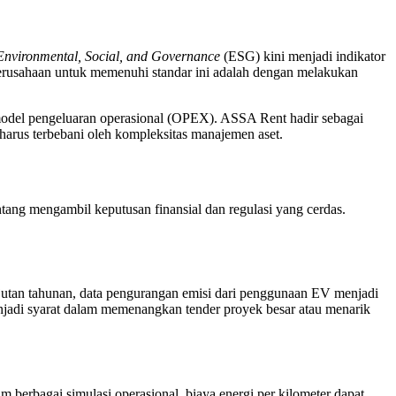
Environmental, Social, and Governance
(ESG) kini menjadi indikator
l perusahaan untuk memenuhi standar ini adalah dengan melakukan
e model pengeluaran operasional (OPEX). ASSA Rent hadir sebagai
 harus terbebani oleh kompleksitas manajemen aset.
ang mengambil keputusan finansial dan regulasi yang cerdas.
jutan tahunan, data pengurangan emisi dari penggunaan EV menjadi
enjadi syarat dalam memenangkan tender proyek besar atau menarik
berbagai simulasi operasional, biaya energi per kilometer dapat