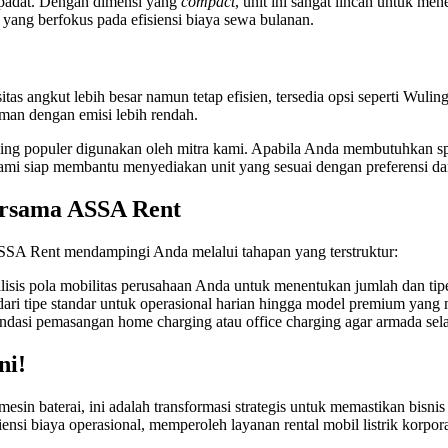
g padat. Dengan dimensi yang
compact
, unit ini sangat lincah untuk m
yang berfokus pada efisiensi biaya sewa bulanan.
s angkut lebih besar namun tetap efisien, tersedia opsi seperti Wulin
iman dengan emisi lebih rendah.
ing populer digunakan oleh mitra kami. Apabila Anda membutuhkan spesi
i. Kami siap membantu menyediakan unit yang sesuai dengan preferensi
ersama ASSA Rent
SSA Rent mendampingi Anda melalui tahapan yang terstruktur:
isis pola mobilitas perusahaan Anda untuk menentukan jumlah dan tipe
 dari tipe standar untuk operasional harian hingga model premium yang
i pemasangan home charging atau office charging agar armada selalu 
ni!
mesin baterai, ini adalah transformasi strategis untuk memastikan bisn
i biaya operasional, memperoleh layanan rental mobil listrik korporasi