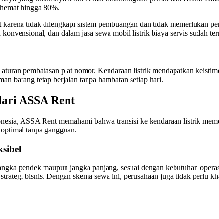
nghemat hingga 80%.
it karena tidak dilengkapi sistem pembuangan dan tidak memerlukan pen
 konvensional, dan dalam jasa sewa mobil listrik biaya servis sudah te
oleh aturan pembatasan plat nomor. Kendaraan listrik mendapatkan keis
man barang tetap berjalan tanpa hambatan setiap hari.
dari ASSA Rent
esia, ASSA Rent memahami bahwa transisi ke kendaraan listrik memerl
n optimal tanpa gangguan.
sibel
ngka pendek maupun jangka panjang, sesuai dengan kebutuhan operasio
ategi bisnis. Dengan skema sewa ini, perusahaan juga tidak perlu khawat